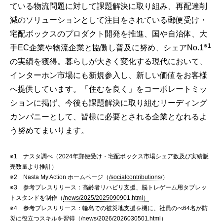
ている物流問題に対して課題解決に取り組み、再配達削
減のソリューションとして注目をされている郵便受け・
宅配ボックスのプロダクト開発を推進、国や自治体、大
※1
手EC企業や物流企業と協働し普及に努め、シェアNo.1
の実績を獲得。暮らしが大きく変化する現代において、
インターホン市場にも新規参入し、新しい価値をお客様
へ提供しています。「住むを良く」をコーポレートミッ
ションに掲げ、今後も課題解決に取り組むリーディング
カンパニーとして、皆様に必要とされる企業となれるよ
う努めてまいります。
※1 ナスタ調べ（2024年郵便受け・宅配ボックス市場シェア数及び実績販
売数量より推計）
※2 Nasta My Action ホームページ（
/socialcontributions/
）
※3 参考プレスリリース：高齢者リハビリ支援、脳トレゲーム用タブレッ
トスタンドを制作（
/news/2025/2025090901.html）
※4 参考プレスリリース：輪島での被災地支援を機に、社員のべ64名が防
災に役立つスキルを習得（
/news/2026/2026030501.html）