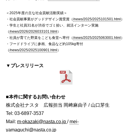
＜2025年度の主な社会貢献活動実績＞
・社会貢献事業がグッドデザイン賞受賞（
/news/2025/2025101501.html
）
・学生と社員31名が渋谷でゴミ拾い、就活インターン実施
（
/news/2026/2026033101.html
）
・社員が育てた野菜をこども食堂へ寄付（
/news/2025/2025063001.html
）
・フードドライブに参画、食品など約105kg寄付
（
/news/2025/2025100901.html
）
▼プレスリリース
■本件に関するお問い合わせ
株式会社ナスタ 広報担当 岡﨑麻由子 / 山口芽生
Tel: 03-6897-3537
Mail:
m-okazaki@nasta.co.jp
/
mei-
yamaguchi@nasta.co.jp