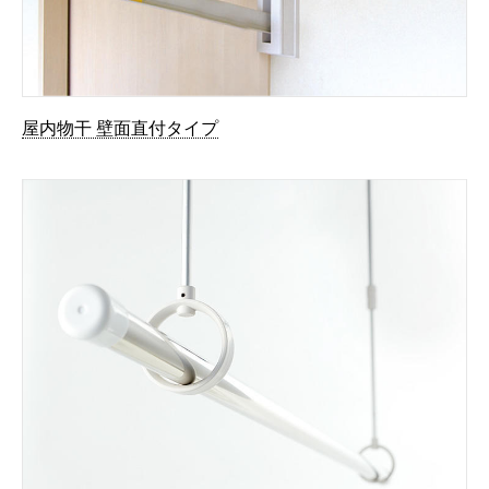
屋内物干 壁面直付タイプ