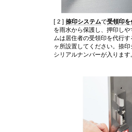
[ 2 ]
捺印システム
で
受領印を
を雨水から保護し、押印しや
ムは居住者の受領印を代行す
ヶ所設置してください。捺印
シリアルナンバーが入ります