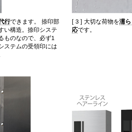
代行
できます。 捺印部
[ 3 ] 大切な荷物を
濡ら
すい構造。捺印システ
応
です。
るものなので、必ず1
システムの受領印には
。