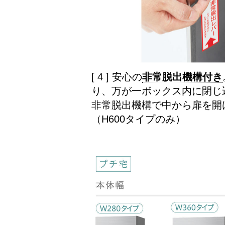
[ 4 ] 安心の
非常脱出機構付き
り、万が一ボックス内に閉じ
非常脱出機構で中から扉を開
（H600タイプのみ）