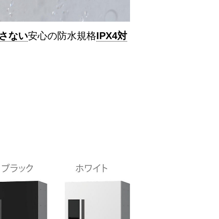
さない
安心の防水規格
IPX4対