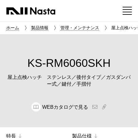
ホーム
製品情報
管理・メンテナンス
屋上点検ハッ
KS-RM6060SKH
屋上点検ハッチ ステンレス／後付タイプ／ガスダンパ
ー式／鍵付／手摺付
WEBカタログで見る
特長
製品仕様