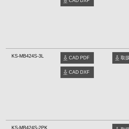
CAD DXF
KS-MB424S-3L
CAD PDF
取扱
CAD DXF
KS-MB424S-2PK