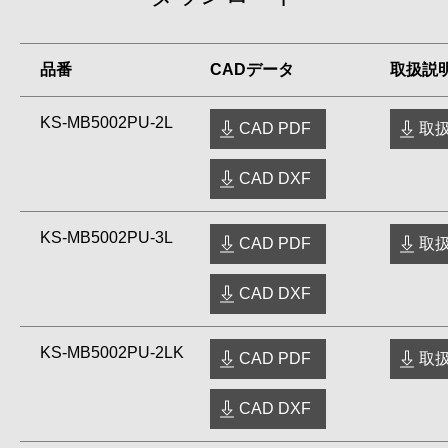
品番
CADデータ
取扱説
KS-MB5002PU-2L
CAD PDF
取扱
CAD DXF
KS-MB5002PU-3L
CAD PDF
取扱
CAD DXF
KS-MB5002PU-2LK
CAD PDF
取扱
CAD DXF