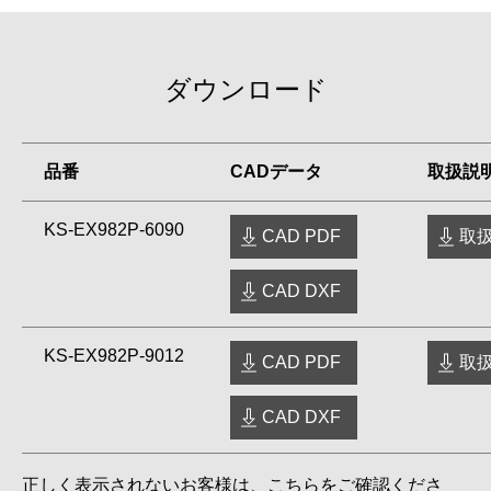
ダウンロード
品番
CADデータ
取扱説
KS-EX982P-6090
CAD PDF
取扱
CAD DXF
KS-EX982P-9012
CAD PDF
取扱
CAD DXF
正しく表示されないお客様は、こちらをご確認くださ