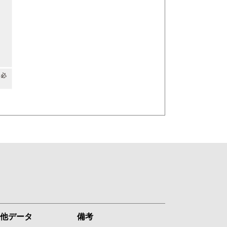
他データ
備考