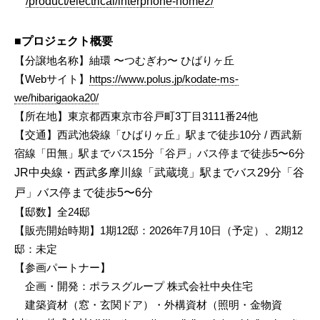
/product/electrical/interphone-home2/
■プロジェクト概要
【分譲地名称】紬環 〜つむぎわ〜 ひばりヶ丘
【Webサイト】
https://www.polus.jp/kodate-ms-
we/hibarigaoka20/
【所在地】東京都西東京市谷戸町3丁目3111番24他
【交通】西武池袋線「ひばりヶ丘」駅まで徒歩10分 / 西武新
宿線「田無」駅までバス15分「谷戸」バス停まで徒歩5〜6分
JR中央線・西武多摩川線「武蔵境」駅までバス29分「谷
戸」バス停まで徒歩5〜6分
【邸数】全24邸
【販売開始時期】1期12邸：2026年7月10日（予定）、2期12
邸：未定
【参画パートナー】
企画・開発：ポラスグループ 株式会社中央住宅
建築資材（窓・玄関ドア）・外構資材（照明・金物資