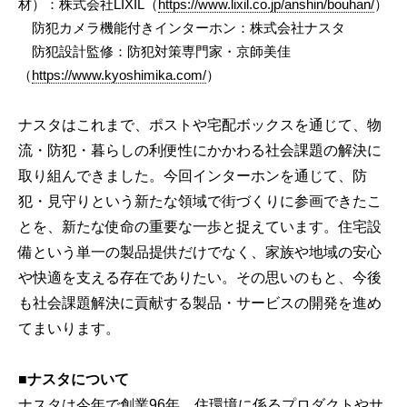
材）：株式会社LIXIL（
https://www.lixil.co.jp/anshin/bouhan/
）
防犯カメラ機能付きインターホン：株式会社ナスタ
防犯設計監修：防犯対策専門家・京師美佳
（
https://www.kyoshimika.com/
）
ナスタはこれまで、ポストや宅配ボックスを通じて、物
流・防犯・暮らしの利便性にかかわる社会課題の解決に
取り組んできました。今回インターホンを通じて、防
犯・見守りという新たな領域で街づくりに参画できたこ
とを、新たな使命の重要な一歩と捉えています。住宅設
備という単一の製品提供だけでなく、家族や地域の安心
や快適を支える存在でありたい。その思いのもと、今後
も社会課題解決に貢献する製品・サービスの開発を進め
てまいります。
■
ナスタについて
ナスタは今年で創業96年、住環境に係るプロダクトやサ