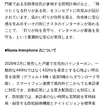
門家である京師美佳氏が参画する照明計画のもと、「帰
りたくなる灯りがある街」をコンセプトに街並みが設計
されています。温かい灯りが住民を迎え、街全体に安心
感を生み出す—その街にナスタのインターホンが加わる
ことで、「灯りが街を見守り、インターホンが家族を見
守る」という重層的な安心が実現します。
■Nasta Interphone 2について
2026年2月に発売した戸建て住宅向けインターホン。一
般的な440Hzではなく432Hzを基音とする心地よい呼出
音を採用（デフォルト6種＋追加5種からダウンロード可
能）。スマートフォン連携で屋内外どこからでも来訪者
に対応でき、自動応答による置き配指定にも対応しま
す。防犯面では、来訪者のない時間も玄関前を常時録
画・録音する防犯録画機能とナイトビジョンを標準装